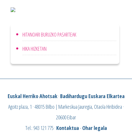
HITANOARI BURUZKO PASARTEAK
HIKA HIZKETAN
Euskal Herriko Ahotsak
·
Badihardugu Euskara Elkartea
Agoitz plaza, 1 · 48015 Bilbo | Markeskua Jauregia, Otaola Hiribidea ·
20600 Eibar
Tel.: 943 121 775 ·
Kontaktua
-
Ohar legala