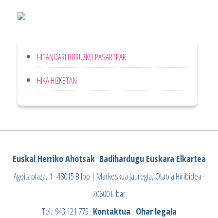
HITANOARI BURUZKO PASARTEAK
HIKA HIZKETAN
Euskal Herriko Ahotsak
·
Badihardugu Euskara Elkartea
Agoitz plaza, 1 · 48015 Bilbo | Markeskua Jauregia, Otaola Hiribidea ·
20600 Eibar
Tel.: 943 121 775 ·
Kontaktua
-
Ohar legala