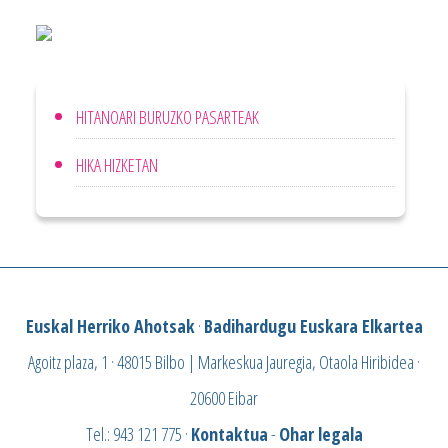
HITANOARI BURUZKO PASARTEAK
HIKA HIZKETAN
Euskal Herriko Ahotsak
·
Badihardugu Euskara Elkartea
Agoitz plaza, 1 · 48015 Bilbo | Markeskua Jauregia, Otaola Hiribidea ·
20600 Eibar
Tel.: 943 121 775 ·
Kontaktua
-
Ohar legala