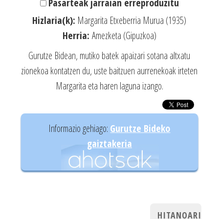
Pasarteak jarraian erreproduzitu
Hizlaria(k):
Margarita Etxeberria Murua (1935)
Herria:
Amezketa (Gipuzkoa)
Gurutze Bidean, mutiko batek apaizari sotana altxatu
zionekoa kontatzen du, uste baitzuen aurrenekoak irteten
Margarita eta haren laguna izango.
Informazio gehiago:
Gurutze Bideko
gaiztakeria
HITANOARI